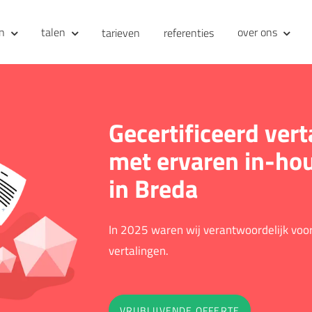
en
talen
over ons
tarieven
referenties
Gecertificeerd ver
met ervaren in-hou
in Breda
In 2025 waren wij verantwoordelijk vo
vertalingen.
VRIJBLIJVENDE OFFERTE