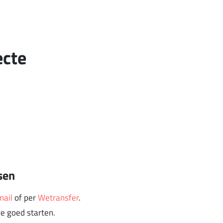
ecte
sen
mail
of per
Wetransfer
.
e goed starten.