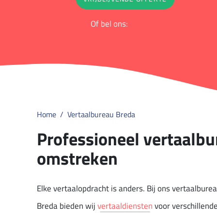
Of bel ons:
+31 (0)88 - 852 9000
Home
Vertaalbureau Breda
Professioneel vertaalbu
omstreken
Elke vertaalopdracht is anders. Bij ons vertaalburea
Breda bieden wij
vertaaldiensten
voor verschillend