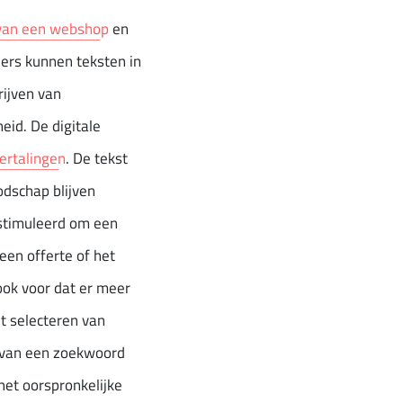
 van een webshop
en
lers kunnen teksten in
rijven van
eid. De digitale
vertalingen
. De tekst
oodschap blijven
stimuleerd om een
een offerte of het
ook voor dat er meer
t selecteren van
g van een zoekwoord
 het oorspronkelijke