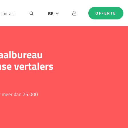
contact
BE
OFFERTE
DE
EN
NL
taalbureau
se vertalers
or meer dan 25.000