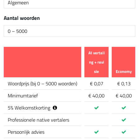
Aantal woorden
AI vertali
ng + revi
sie
Economy
calculator.comparison_feature
Woordprijs
(
bij 0 – 5000 woorden
)
€ 0,07
€ 0,13
Minimumtarief
€ 40,00
€ 40,00
5
%
Welkomstkorting
Professionele native vertalers
Persoonlijk advies