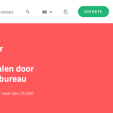
contact
BE
OFFERTE
DE
EN
NL
r
alen door
lbureau
or meer dan 25.000