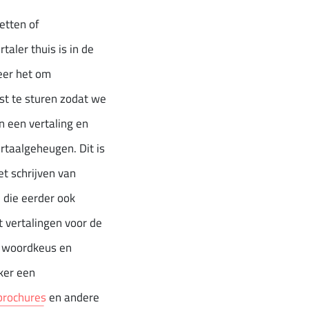
etten of
taler thuis is in de
eer het om
jst te sturen zodat we
 een vertaling en
taalgeheugen. Dit is
et schrijven van
 die eerder ook
 vertalingen voor de
n woordkeus en
ker een
brochures
en andere