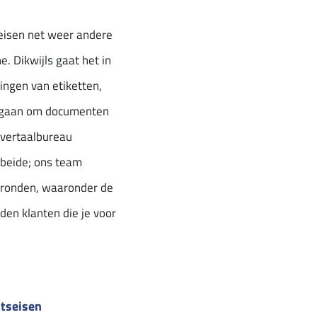
eisen net weer andere
. Dikwijls gaat het in
ingen van etiketten,
t gaan om documenten
 vertaalbureau
 beide; ons team
rgronden, waaronder de
en klanten die je voor
itseisen