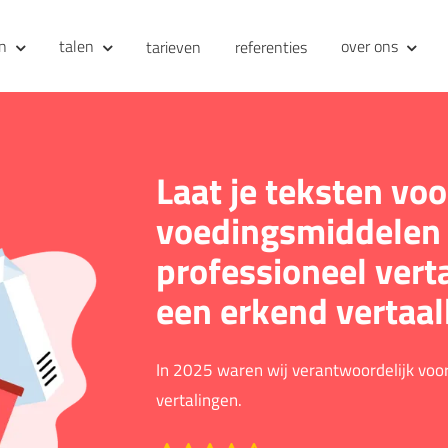
en
talen
over ons
tarieven
referenties
Laat je teksten voo
voedingsmiddelen
professioneel vert
een erkend vertaa
In 2025 waren wij verantwoordelijk vo
vertalingen.