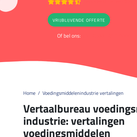
Beoordeeld met een 9.2 op 
VRIJBLIJVENDE OFFERTE
Of bel ons:
+31 (0)88 - 852 9000
Home
Voedingsmiddelenindustrie vertalingen
Vertaalbureau voeding
industrie: vertalingen
voedingsmiddelen