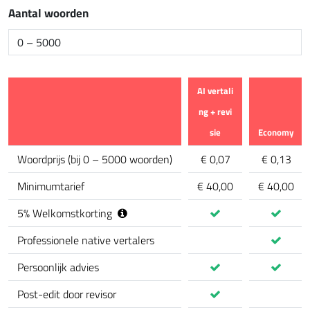
Aantal woorden
AI vertali
ng + revi
sie
Economy
calculator.comparison_feature
Woordprijs
(
bij 0 – 5000 woorden
)
€ 0,07
€ 0,13
Minimumtarief
€ 40,00
€ 40,00
5
%
Welkomstkorting
Professionele native vertalers
Persoonlijk advies
Post-edit door revisor