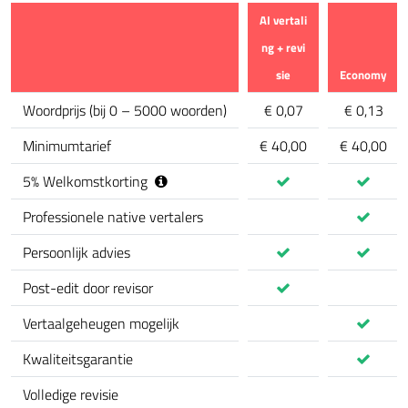
AI vertali
ng + revi
sie
Economy
calculator.comparison_feature
Woordprijs
(
bij 0 – 5000 woorden
)
€ 0,07
€ 0,13
Minimumtarief
€ 40,00
€ 40,00
5
%
Welkomstkorting
Professionele native vertalers
Persoonlijk advies
Post-edit door revisor
Vertaalgeheugen mogelijk
Kwaliteitsgarantie
Volledige revisie