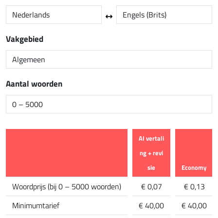
Vakgebied
Aantal woorden
AI vertali
ng + revi
sie
Economy
calculator.comparison_feature
Woordprijs
(
bij 0 – 5000 woorden
)
€ 0,07
€ 0,13
Minimumtarief
€ 40,00
€ 40,00