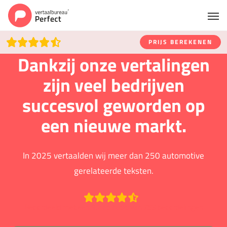
PRIJS BEREKENEN
Dankzij onze vertalingen
zijn veel bedrijven
succesvol geworden op
een nieuwe markt.
In 2025 vertaalden wij meer dan 250 automotive
gerelateerde teksten.
Beoordeeld met een 9.2 op basis van 753 beoordelingen