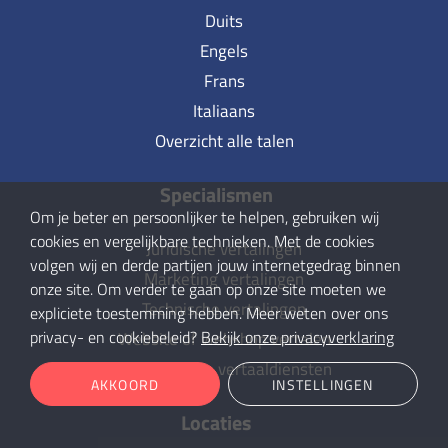
Duits
Engels
Frans
Italiaans
Overzicht alle talen
Specialismen
Om je beter en persoonlijker te helpen, gebruiken wij
cookies en vergelijkbare technieken. Met de cookies
Juridische vertalingen
volgen wij en derde partijen jouw internetgedrag binnen
Marketing vertalingen
onze site. Om verder te gaan op onze site moeten we
Technische vertalingen
expliciete toestemming hebben. Meer weten over ons
privacy- en cookiebeleid?
Bekijk onze privacyverklaring
Website of webshop vertalen
Overzicht alle vertaaldiensten
AKKOORD
INSTELLINGEN
Locaties