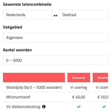
Gewenste talencombinatie
Vakgebied
Aantal woorden
Economy
Excellent
calculator.comparison_feature
Woordprijs
(
bij 0 – 5000 woorden
)
In overleg
In overle
Minimumtarief
€ 40,00
€ 50,00
5
%
Welkomstkorting