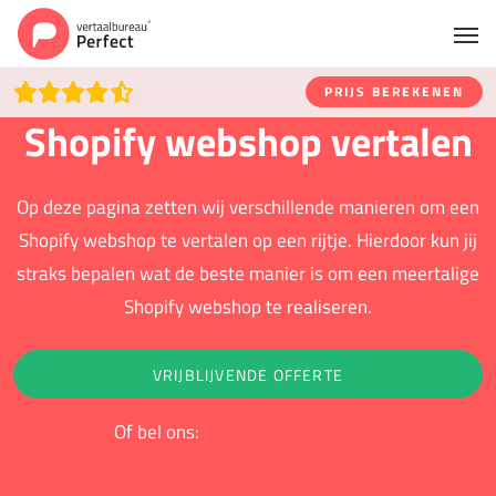
PRIJS BEREKENEN
Shopify webshop vertalen
Op deze pagina zetten wij verschillende manieren om een
Shopify webshop te vertalen op een rijtje. Hierdoor kun jij
straks bepalen wat de beste manier is om een meertalige
Shopify webshop te realiseren.
VRIJBLIJVENDE OFFERTE
Of bel ons:
+31 (0)88 - 852 9000