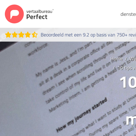
dienst
Beoordeeld met een 9.2 op basis van 750+ rev
Home
We
10 tips 
10
m