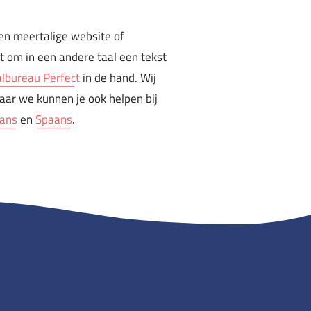
een meertalige website of
t om in een andere taal een tekst
albureau Perfect
in de hand. Wij
ar we kunnen je ook helpen bij
rans
en
Spaans
.