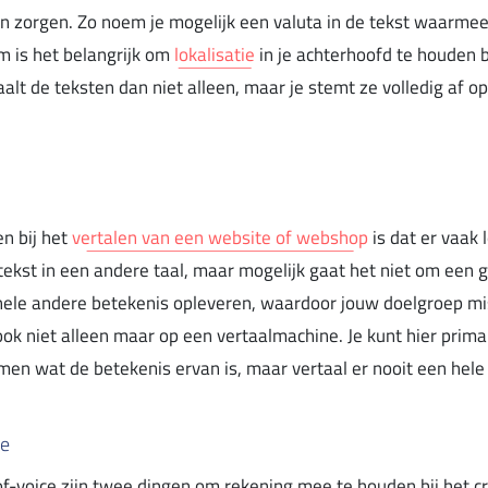
n zorgen. Zo noem je mogelijk een valuta in de tekst waarmee 
 is het belangrijk om
lokalisatie
in je achterhoofd te houden b
aalt de teksten dan niet alleen, maar je stemt ze volledig af o
en bij het
vertalen van een website of webshop
is dat er vaak l
ekst in een andere taal, maar mogelijk gaat het niet om een go
hele andere betekenis opleveren, waardoor jouw doelgroep mis
ok niet alleen maar op een vertaalmachine. Je kunt hier prim
men wat de betekenis ervan is, maar vertaal er nooit een hele
ce
of-voice zijn twee dingen om rekening mee te houden bij het c