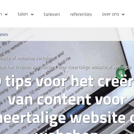
en
talen
over ons
tarieven
referenties
iews
bsite of webshop vertalen
voor het creëren van content voor meertalige website of webshop
 tips voor het creë
van content voor
eertalige website 