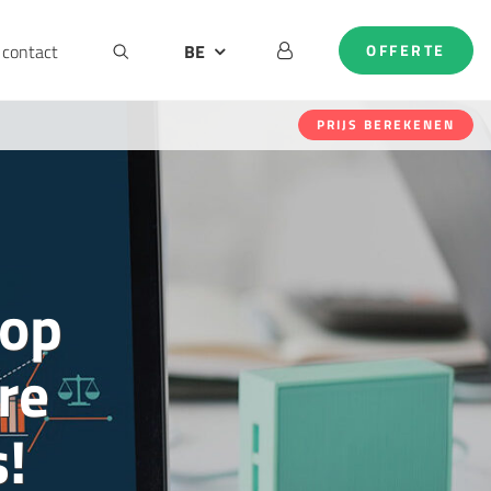
contact
BE
OFFERTE
DE
EN
PRIJS BEREKENEN
NL
hop
re
!