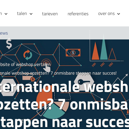
en
talen
over ons
tarieven
referenties
iews
bsite of webshop vertalen
ionale webshop opzetten? 7 onmisbare stappen naar succes!
ternationale webs
pzetten? 7 onmisba
stappen naar succes