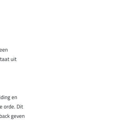
 een
taat uit
jding en
 orde. Dit
dback geven