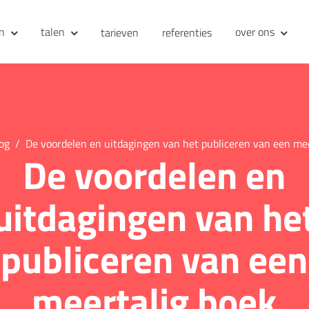
en
talen
over ons
tarieven
referenties
og
De voordelen en uitdagingen van het publiceren van een me
De voordelen en
uitdagingen van he
publiceren van een
meertalig boek