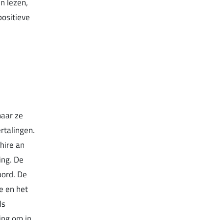
n lezen,
positieve
maar ze
rtalingen.
 hire an
ing. De
oord. De
ie en het
ls
ing om in