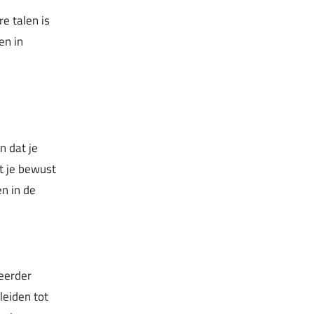
e talen is
en in
n dat je
nt je bewust
n in de
 eerder
leiden tot