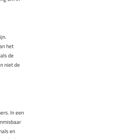
jn.
van het
 als de
n niet de
ers. In een
 onmisbaar
nals en