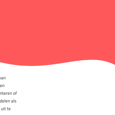
van
 en
enteren of
rdelen als
uit te