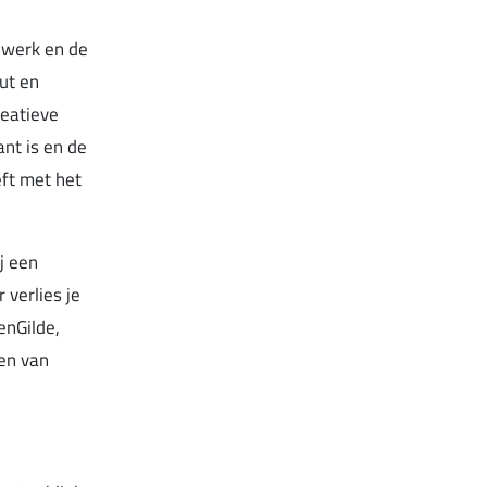
nwerk en de
ut en
reatieve
ant is en de
ft met het
j een
 verlies je
enGilde,
len van