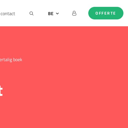
contact
BE
OFFERTE
DE
EN
NL
ertalig boek
t