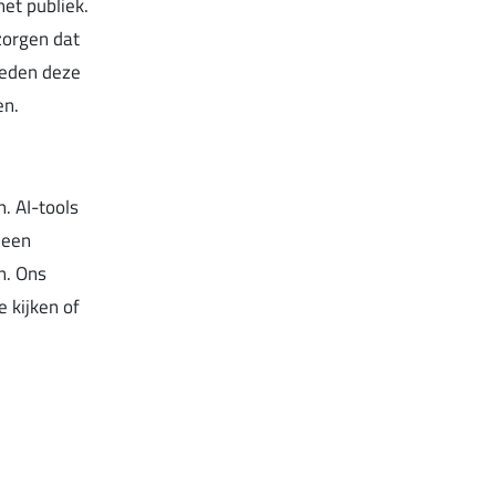
het publiek.
zorgen dat
eden deze
en.
. AI-tools
 een
n. Ons
 kijken of