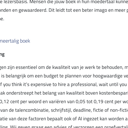
le lezersbasis. Mensen die jouw boek in hun moedertaal kunne
onden en gewaardeerd. Dit leidt tot een beter imago en meer 
e.
meertalig boek
ing
gen zijn essentieel om de kwaliteit van je werk te behouden, 
et is belangrijk om een budget te plannen voor hoogwaardige ve
 you think it’s expensive to hire a professional, wait until you
aak onderstreept het belang van kwaliteit boven kostenbespar
0,12 cent per woord en variëren van 0,05 tot 0,19 cent per w
van de talencombinatie, schrijfstijl, deadline, fictie of non-fict
tie van deze factoren bepaalt ook of AI ingezet kan worden a
aling. Wij geven graag een advies of verzorgen een proefvertal