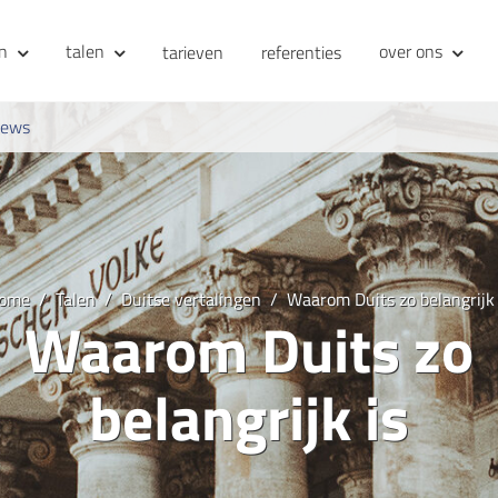
en
talen
over ons
tarieven
referenties
iews
ome
Talen
Duitse vertalingen
Waarom Duits zo belangrijk 
Waarom Duits zo
belangrijk is