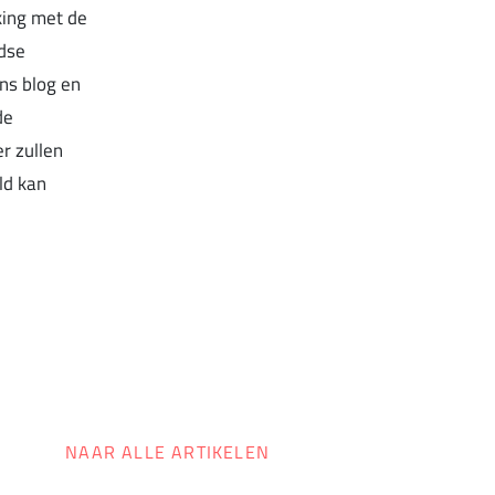
king met de
ndse
ns blog en
de
r zullen
ld kan
NAAR ALLE ARTIKELEN