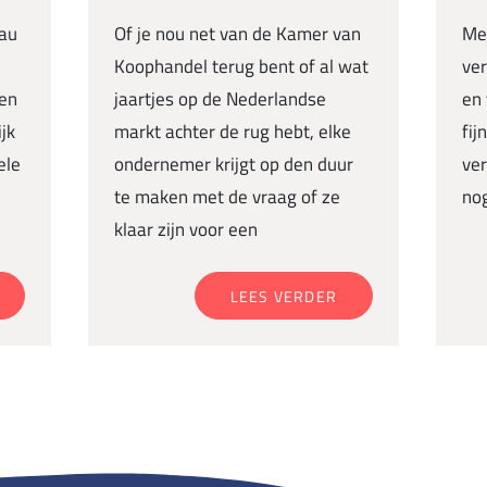
eau
Of je nou net van de Kamer van
Met
Koophandel terug bent of al wat
ver
een
jaartjes op de Nederlandse
en 
jk
markt achter de rug hebt, elke
fij
ele
ondernemer krijgt op den duur
ve
te maken met de vraag of ze
nog
klaar zijn voor een
LEES VERDER