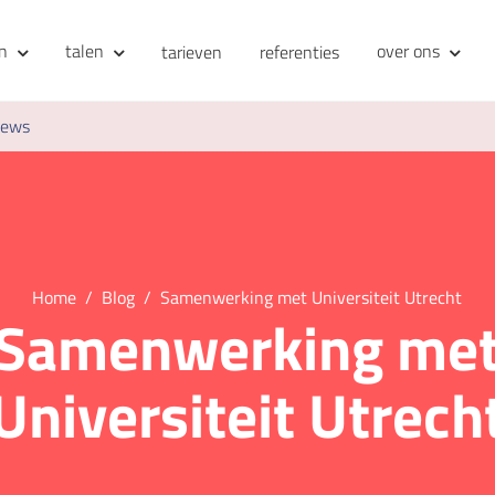
en
talen
over ons
tarieven
referenties
iews
Home
Blog
Samenwerking met Universiteit Utrecht
Samenwerking me
Universiteit Utrech