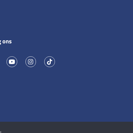
g ons
s