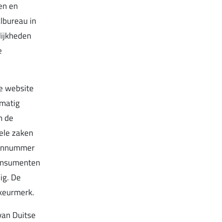
en en
lbureau in
lijkheden
e
de website
lmatig
m de
pele zaken
foonnummer
consumenten
ig. De
 keurmerk.
van Duitse