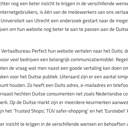
chter nog een beter inzicht te krijgen in de verschillende wens
internetgebruikers, is één van de medewerkers van ons vertaa
niversiteit van Utrecht een onderzoek gestart naar de moge
jven om hun website nog beter te aan te passen aan de Duits
ij Vertaalbureau Perfect hun website vertalen naar het Duits; 
voor veel bedrijven een belangrijk communicatiemiddel. Rege
lanten de vraag wat men naast een goede vertaling kan doen o
ken voor het Duitse publiek. Uiteraard zijn er een aantal sim
kunt houden. Zo heeft een Duits adres, e-mailadres en tele
arnaast hechten Duitse consumenten net zoals Nederlandse 
rk. Op de Duitse markt zijn er meerdere keurmerken aanwez
 het ‘Trusted Shops', TÜV safer-shopping' en het ‘Eurolabel'
r inzicht te krijgen in de verschillende wensen en behoeften 