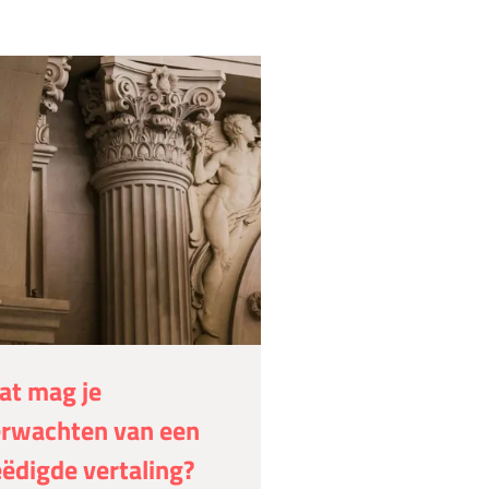
at mag je
rwachten van een
ëdigde vertaling?